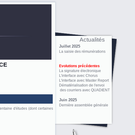
Actualités
Juillet 2025
La saisie des rémunérations
ICE
Evolutions précédentes
La signature électronique
L'interface avec Chorus
L'interface avec Master Report
Dématérialisation de l'envoi
des courriers avec QUADIENT
Juin 2025
Dernière assemblée générale
centaine d'études (dont certaines