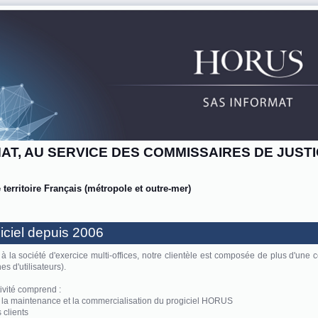
AT, AU SERVICE DES COMMISSAIRES DE JUST
e territoire Français (métropole et outre-mer)
giciel depuis 2006
l à la société d'exercice multi-offices, notre clientèle est composée de plus d'une 
es d'utilisateurs).
ivité comprend :
 la maintenance et la commercialisation du progiciel HORUS
 clients