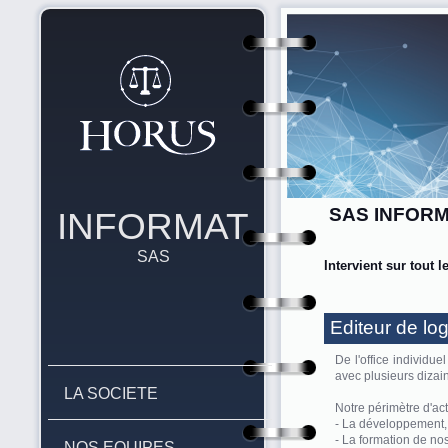
SAS INFORM
INFORMAT
SAS
I
ntervient sur tout l
Editeur de lo
De l'office individue
avec plusieurs dizain
LA SOCIETE
Notre périmètre d'act
- La développement,
- La formation de nos
NOS EQUIPES